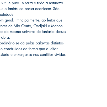
sutil e pura. A terra e toda a natureza
ue o fantástico possa acontecer. São
ealidade.
m geral. Principalmente, ao leitor que
eitores de Mia Couto, Ondjaki e Manoel
os do mesmo universo de fantasia desses
a obra.
rdinário se dá pelas palavras distintas
 construídos de forma que o leitor
stória e enxergar-se nos conflitos vividos
Redes sociais