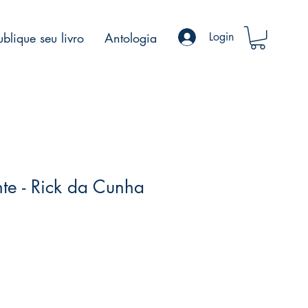
ublique seu livro
Antologia
Login
nte - Rick da Cunha