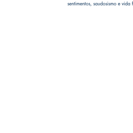
sentimentos, saudosismo e vida f
Editora Outra Margem
Cantagalo / RJ
contato@editoraoutramargem.com.b