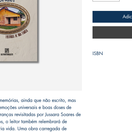
Adic
ISBN
9786586997378
 memórias, ainda que não escrito, mas
emoções universais e boas doses de
branças revisitadas por Jussara Soares de
os, o leitor também relembrará de
pria vida. Uma obra carregada de