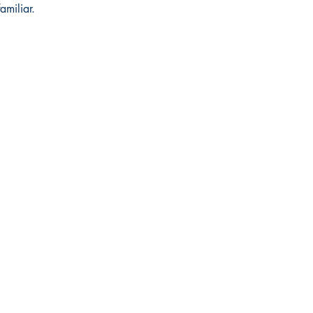
amiliar.
Redes sociais
Facebook
Instagram
r
@editoraoutramargem