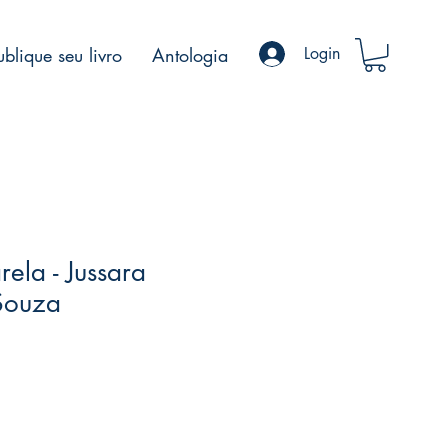
ublique seu livro
Antologia
Login
ela - Jussara
Souza